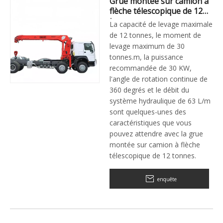
Grue montée sur camion à
flèche télescopique de 12
tonnes
La capacité de levage maximale
de 12 tonnes, le moment de
levage maximum de 30
tonnes.m, la puissance
recommandée de 30 KW,
l'angle de rotation continue de
360 ​​degrés et le débit du
système hydraulique de 63 L/m
sont quelques-unes des
caractéristiques que vous
pouvez attendre avec la grue
montée sur camion à flèche
télescopique de 12 tonnes.
enquête