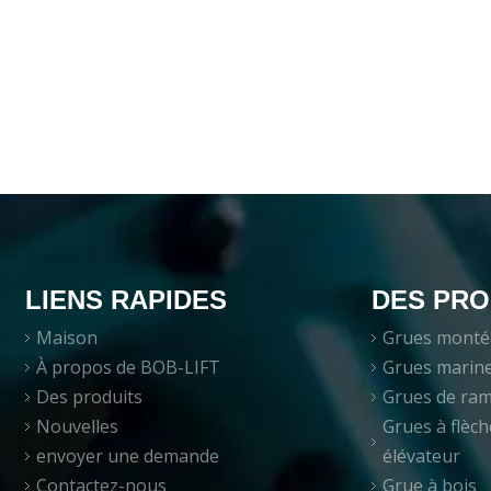
LIENS RAPIDES
DES PRO
Maison
Grues monté
À propos de BOB-LIFT
Grues marin
Des produits
Grues de ra
Nouvelles
Grues à flèch
envoyer une demande
élévateur
Contactez-nous
Grue à bois