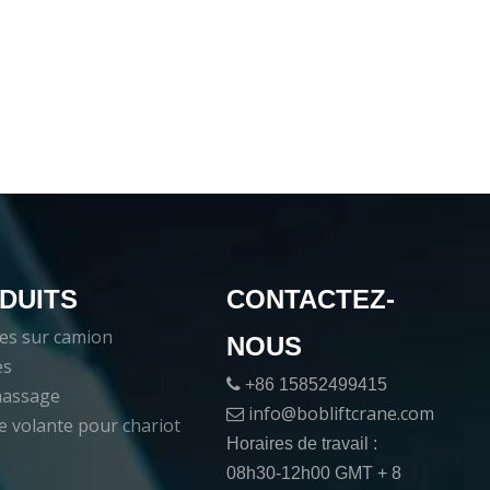
DUITS
CONTACTEZ-
es sur camion
NOUS
es

+86 15852499415
massage
info@bobliftcrane.com

e volante pour chariot
Horaires de travail :
08h30-12h00 GMT + 8