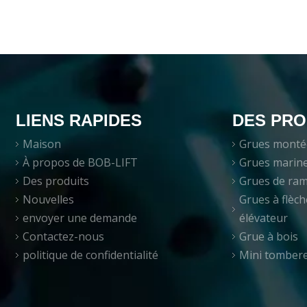
LIENS RAPIDES
DES PRO
Maison
Grues monté
À propos de BOB-LIFT
Grues marin
Des produits
Grues de ra
Nouvelles
Grues à flèch
envoyer une demande
élévateur
Contactez-nous
Grue à bois
politique de confidentialité
Mini tomber