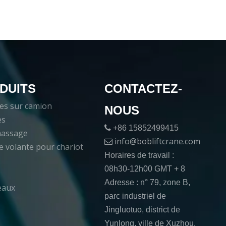
DUITS
CONTACTEZ-
es sur camion
NOUS
es

+86 15852499415
massage
info@bobliftcrane.com

e volante pour chariot
Horaires de travail :
08h30-12h00 GMT + 8
Adresse : n° 79, zone B,
eaux
parc industriel de
Jingluotuo, district de
Yunlong, ville de Xuzhou,