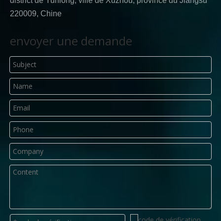
district de Yunlong, ville de Xuzhou, province du Jiangsu
220009, Chine
envoyer une demande