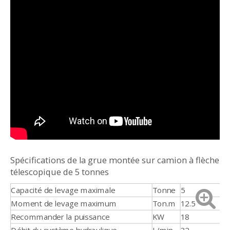
Spécifications de la grue montée sur camion à flèche
télescopique de 5 tonnes
Capacité de levage maximale
Tonne
5
Moment de levage maximum
Ton.m
12.5
Recommander la puissance
KW
18