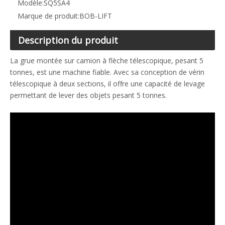
Modèle:
SQ5SA4
Marque de produit:
BOB-LIFT
Description du produit
La grue montée sur camion à flèche télescopique, pesant 5
tonnes, est une machine fiable. Avec sa conception de vérin
télescopique à deux sections, il offre une capacité de levage
permettant de lever des objets pesant 5 tonnes.